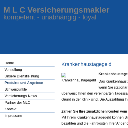
M L C Ver­sicherungs­makler
kompetent - unabhängig - loyal
Home
Krankenhaustagegeld
Vorstellung
Krankenhaustagege
Unsere Dienstleistung
Das Krankenhaustag
Produkte und Angebote
wenn Sie stationä
Schwerpunkte
überweist Ihnen den vereinbarten Tagessa
Versicherungs-News
Grund in der Klinik sind. Die Auszahlung I
Partner der MLC
Kontakt
Zahlen Sie Ihre zusätzlichen Kosten vo
Impressum
Mit Ihrem Krankenhaustagegeld können Sie
bezahlen und die Fahrtkosten Ihrer Angehö