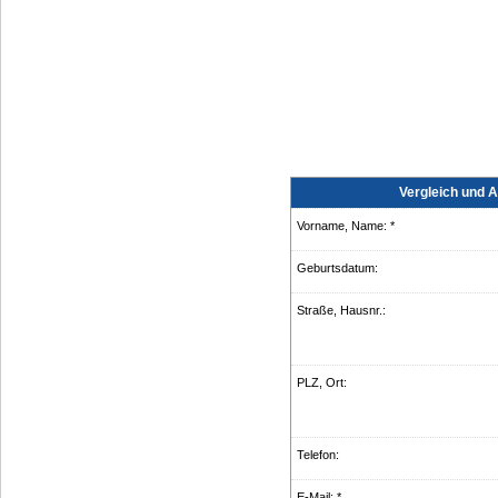
Vergleich und 
Vorname, Name: *
Geburts­datum:
Straße, Hausnr.:
PLZ, Ort:
Telefon:
E-Mail: *